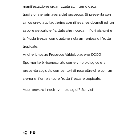
manifestazione organizzata all’interno della
tradizionale primavera del prosecco. Si presenta con
un colore giallo taglierino con riflessi verdognoli ed un
sapore delicato e fruttato che ricorda i i fiori bianchi e
la frutta fresca, con qualche nota armoniosa di frutta
tropicale.
Anche il nostro
Prosecco Valdobbiadene DOCG
Spumante
è riconosciuto come vino biologico e si
presenta al gusto con sentori di rosa oltre che con un
aroma di fiori bianco e frutta fresca e tropicale.
Vuoi provare i nostri vini biologici?
Scrivici!
FB