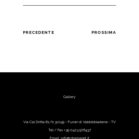
PRECEDENTE
PROSSIMA
Gallery
Via Cal Dritta 81/b 31049 - Funer di Valdobbiadene - TV
Tel / Fax +39 0423.976437
Email: info@stramaret.it