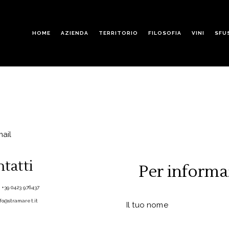
HOME
AZIENDA
TERRITORIO
FILOSOFIA
VINI
SFU
tatti
Per informa
x
+39 0423 976437
fo@stramaret.it
Il tuo nome