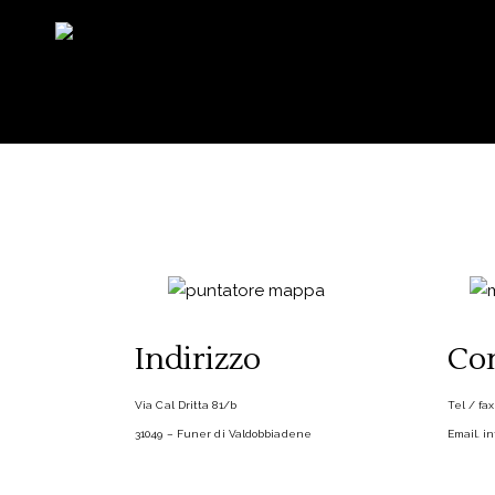
Indirizzo
Con
Via Cal Dritta 81/b
Tel / fa
31049 – Funer di Valdobbiadene
Email.
in