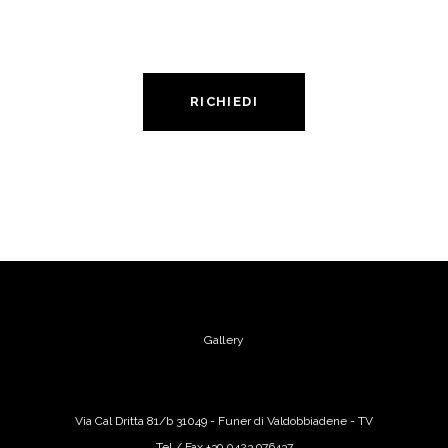
ENTRO 7 GIORNI
RICHIEDI
Gallery
Via Cal Dritta 81/b 31049 - Funer di Valdobbiadene - TV
Tel / Fax +39 0423.976437