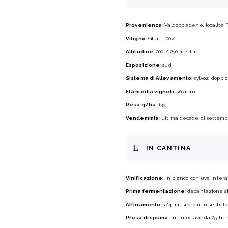
Provenienza
: Valdobbiadene, località
Vitigno
: Glera 100%
Altitudine
: 200 / 250 m. s.l.m.
Esposizione
: sud
Sistema di Allevamento
: sylvoz, doppi
Età media vigneti
: 30 anni
Resa q/ha
: 135
Vendemmia
: ultima decade di sett
IN CANTINA
Vinificazione
: in bianco con uva intera
Prima fermentazione
: decantazione s
Affinamento
: 3/4 mesi o più in serbatoi
Presa di spuma
: in autoclave da 25 hl,