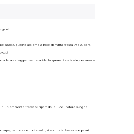
dognoli
come acacia, glicine assieme a note di frutta fresca (mela, pera,
picali
picca la nota leggermente acida; la spuma è delicate, cremosa e
e, in un ambiente fresco al riparo dalla luce. Evitare lunghe
ccompagnando alcuni cicchetti; si abbina in tavola con primi