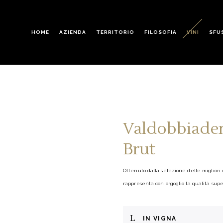
HOME
AZIENDA
TERRITORIO
FILOSOFIA
VINI
SFU
Valdobbiade
Brut
Ottenuto dalla selezione delle miglior
rappresenta con orgoglio la qualità sup
IN VIGNA