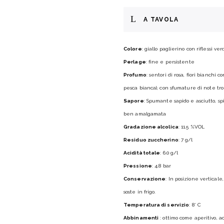
A TAVOLA
Colore
: giallo paglierino con riflessi ver
Perlage
: fine e persistente
Profumo
: sentori di rosa, fiori bianchi 
pesca bianca), con sfumature di note tro
Sapore
: Spumante sapido e asciutto, s
ben amalgamata
Gradazione alcolica
: 11.5 %VOL
Residuo zuccherino
: 7 g/l
Acidità totale
: 6.0 g/l
Pressione
: 4.8 bar
Conservazione
: In posizione vertical
soste in frigo.
Temperatura di servizio
: 8° C
Abbinamenti
: ottimo come aperitivo, a