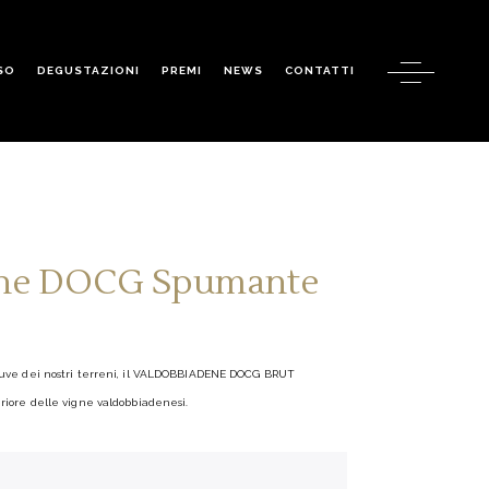
SO
DEGUSTAZIONI
PREMI
NEWS
CONTATTI
ne DOCG Spumante
i uve dei nostri terreni, il VALDOBBIADENE DOCG
BRUT
eriore delle vigne valdobbiadenesi.