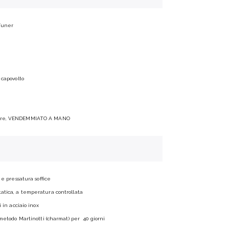
 Funer
o capovolto
embre, VENDEMMIATO A MANO
 e pressatura soffice
tatica, a temperatura controllata
 in acciaio inox
 metodo Martinotti (charmat) per 40 giorni