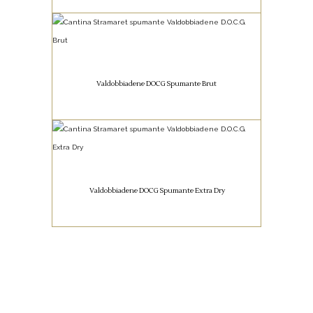
SPUMANTI
LEGGI TUTTO
Valdobbiadene DOCG Spumante Brut
Valdobbiadene DOCG Spumante Brut
SPUMANTI
LEGGI TUTTO
Valdobbiadene DOCG Spumante Extra Dry
Valdobbiadene DOCG Spumante Extra
Dry
LEGGI TUTTO