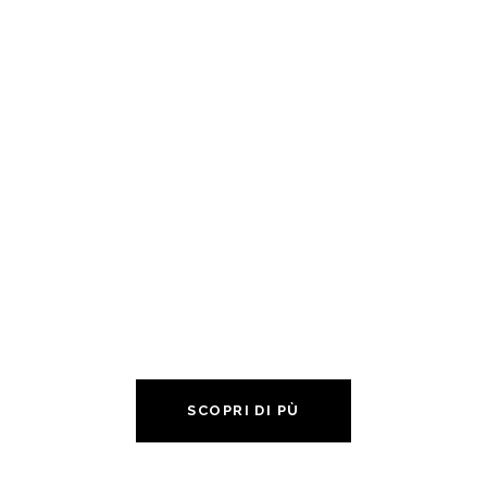
Degustazioni e visite guidate in
cantina
Scegli la tua esperienza da vivere
con noi!
SCOPRI DI PÙ