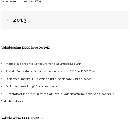
Primavera del Prosecco 2014
2013
Valdobbiadene DOCG Extra Dry 2012
Medaglia d’argento Concours Mondial Bruxxelles 2013
Premio Douja d’or 41° concorso nazionale vini D.O.C. e D.O.C.G. Asti
Diploma di merito II° Selezione internazionale vini da pesce
Diploma di merito 15° Enoconegliano
Attestato di merito 11° mostra Cartizze e Valdobbiadene docg San Giovanni di
Valdobbiadene
Valdobbiadene DOCG Brut 2012