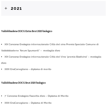
2021
Valdobbiadene DOCG Extra Brut 2020 biologico
XIX Concorso Enologico internazionale Città del vino Premio Speciale Comune di
Valdobbiadene “forum Spumanti” – medaglia d’oro
XIX Concorso Enologico internazionale Città del Vino “premio Biodivino” – medaglia
d’oro
XXIII EnoConegliano – diploma di merito
Valdobbiadene DOCG Brut 2020 biologico
7° Concorso Enologico Fascetta d’oro – Diploma di Merito
XXIII EnoConegliano – Diploma di Merito