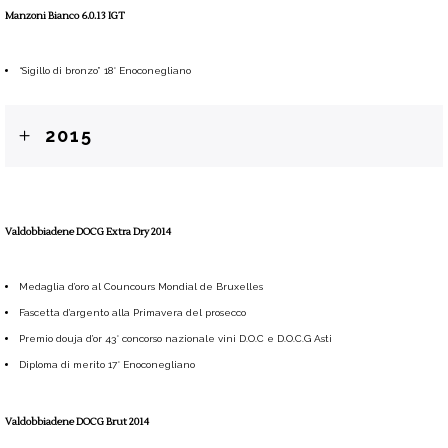
Manzoni Bianco 6.0.13 IGT
“Sigillo di bronzo” 18° Enoconegliano
2015
Valdobbiadene DOCG Extra Dry 2014
Medaglia d’oro al Councours Mondial de Bruxelles
Fascetta d’argento alla Primavera del prosecco
Premio douja d’or 43° concorso nazionale vini D.O.C e D.O.C.G Asti
Diploma di merito 17° Enoconegliano
Valdobbiadene DOCG Brut 2014