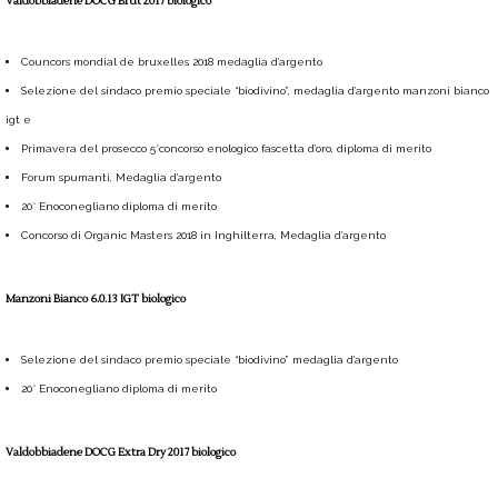
Valdobbiadene DOCG Brut 2017 biologico
Councors mondial de bruxelles 2018 medaglia d’argento
Selezione del sindaco premio speciale “biodivino”, medaglia d’argento manzoni bianco
igt e
Primavera del prosecco 5°concorso enologico fascetta d’oro, diploma di merito
Forum spumanti, Medaglia d’argento
20° Enoconegliano diploma di merito
Concorso di Organic Masters 2018 in Inghilterra, Medaglia d’argento
Manzoni Bianco 6.0.13 IGT biologico
Selezione del sindaco premio speciale “biodivino” medaglia d’argento
20° Enoconegliano diploma di merito
Valdobbiadene DOCG Extra Dry 2017 biologico