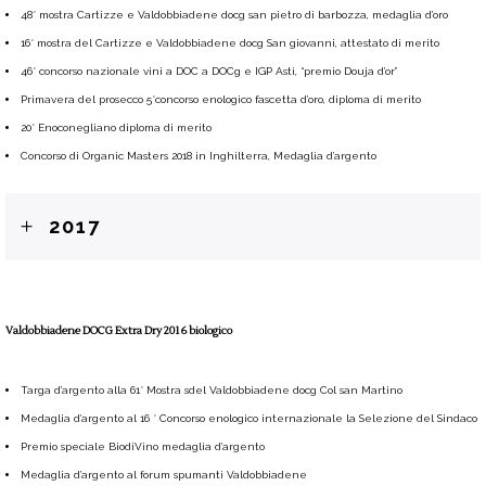
48° mostra Cartizze e Valdobbiadene docg san pietro di barbozza, medaglia d’oro
16° mostra del Cartizze e Valdobbiadene docg San giovanni, attestato di merito
46° concorso nazionale vini a DOC a DOCg e IGP Asti, “premio Douja d’or”
Primavera del prosecco 5°concorso enologico fascetta d’oro, diploma di merito
20° Enoconegliano diploma di merito
Concorso di Organic Masters 2018 in Inghilterra, Medaglia d’argento
2017
Valdobbiadene DOCG Extra Dry 2016 biologico
Targa d’argento alla 61° Mostra sdel Valdobbiadene docg Col san Martino
Medaglia d’argento al 16 ° Concorso enologico internazionale la Selezione del Sindaco
Premio speciale BiodiVino medaglia d’argento
Medaglia d’argento al forum spumanti Valdobbiadene