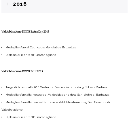
2016
Valdobbiadene DOCG Extra Dry 2015
Medaglia d’oro al Councours Mondial de Bruxelles
Diploma di merito 18° Enoconegliano
Valdobbiadene DOCG Brut 2015
Targa di bronzo alla 60 ° Mostra del Valdobbiadene docg Col san Martino
Medaglia d’oro alla mostra del Valdobbiadene docg San pietro di Barbozza
Medaglia d’oro alla mostra Cartizze e Valdobbiadene docg San Giovanni di
Valdobbiadene
Diploma di merito 18° Enoconegliano