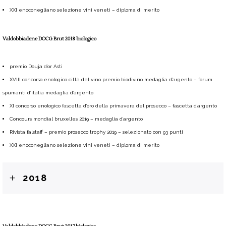
XXI enoconegliano selezione vini veneti – diploma di merito
Valdobbiadene DOCG Brut 2018 biologico
premio Douja d’or Asti
XVIII concorso enologico città del vino premio biodivino medaglia d’argento – forum
spumanti d’italia medaglia d’argento
XI concorso enologico fascetta d’oro della primavera del prosecco – fascetta d’argento
Concours mondial bruxelles 2019 – medaglia d’argento
Rivista falstaff – premio prosecco trophy 2019 – selezionato con 93 punti
XXI enoconegliano selezione vini veneti – diploma di merito
2018