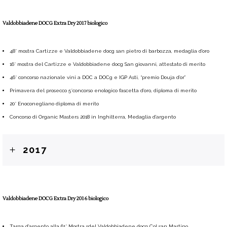
Valdobbiadene DOCG Extra Dry 2017 biologico
48° mostra Cartizze e Valdobbiadene docg san pietro di barbozza, medaglia d’oro
16° mostra del Cartizze e Valdobbiadene docg San giovanni, attestato di merito
46° concorso nazionale vini a DOC a DOCg e IGP Asti, “premio Douja d’or”
Primavera del prosecco 5°concorso enologico fascetta d’oro, diploma di merito
20° Enoconegliano diploma di merito
Concorso di Organic Masters 2018 in Inghilterra, Medaglia d’argento
2017
Valdobbiadene DOCG Extra Dry 2016 biologico
Targa d’argento alla 61° Mostra sdel Valdobbiadene docg Col san Martino