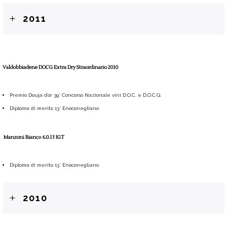
2011
Valdobbiadene DOCG Extra Dry Straordinario 2010
Premio Douja d’or 39° Concorso Nazionale vini D.O.C. e D.O.C.G.
Diploma di merito 13° Enoconegliano
Manzoni Bianco 6.0.13 IGT
Diploma di merito 13° Enoconegliano
2010