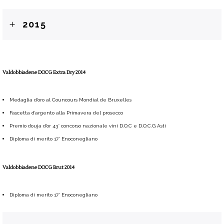
2015
Valdobbiadene DOCG Extra Dry 2014
Medaglia d’oro al Councours Mondial de Bruxelles
Fascetta d’argento alla Primavera del prosecco
Premio douja d’or 43° concorso nazionale vini D.O.C e D.O.C.G Asti
Diploma di merito 17° Enoconegliano
Valdobbiadene DOCG Brut 2014
Diploma di merito 17° Enoconegliano