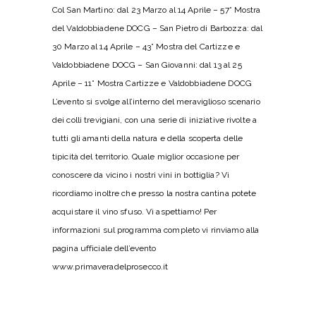
Col San Martino: dal 23 Marzo al 14 Aprile – 57° Mostra
del Valdobbiadene DOCG – San Pietro di Barbozza: dal
30 Marzo al 14 Aprile – 43° Mostra del Cartizze e
Valdobbiadene DOCG – San Giovanni: dal 13 al 25
Aprile – 11° Mostra Cartizze e Valdobbiadene DOCG
L’evento si svolge all’interno del meraviglioso scenario
dei colli trevigiani, con una serie di iniziative rivolte a
tutti gli amanti della natura e della scoperta delle
tipicità del territorio. Quale miglior occasione per
conoscere da vicino i nostri vini in bottiglia? Vi
ricordiamo inoltre che presso la nostra cantina potete
acquistare il vino sfuso. Vi aspettiamo! Per
informazioni sul programma completo vi rinviamo alla
pagina ufficiale dell’evento
www.primaveradelprosecco.it