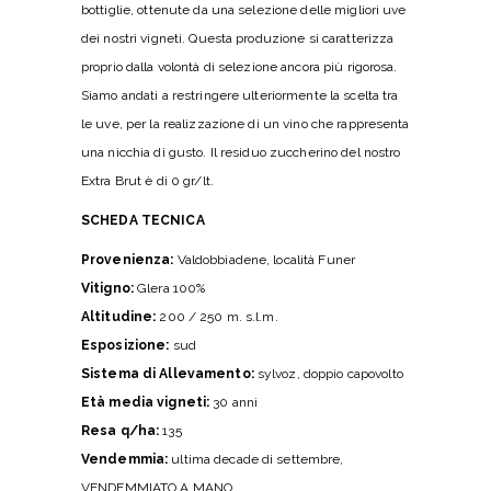
bottiglie, ottenute da una selezione delle migliori uve
dei nostri vigneti. Questa produzione si caratterizza
proprio dalla volontà di selezione ancora più rigorosa.
Siamo andati a restringere ulteriormente la scelta tra
le uve, per la realizzazione di un vino che rappresenta
una nicchia di gusto. Il residuo zuccherino del nostro
Extra Brut è di 0 gr/lt.
SCHEDA TECNICA
Provenienza:
Valdobbiadene, località Funer
Vitigno:
Glera 100%
Altitudine:
200 / 250 m. s.l.m.
Esposizione:
sud
Sistema di Allevamento:
sylvoz, doppio capovolto
Età media vigneti:
30 anni
Resa q/ha:
135
Vendemmia:
ultima decade di settembre,
VENDEMMIATO A MANO