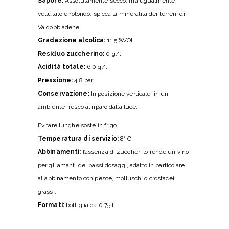
Sapore:
Assolutamente secco, ma ugualmente
vellutato e rotondo, spicca la mineralità dei terreni di
Valdobbiadene.
Gradazione alcolica:
11.5 %VOL
Residuo zuccherino:
0 g/l
Acidità totale:
6.0 g/l
Pressione:
4.8 bar
Conservazione:
In posizione verticale, in un
ambiente fresco al riparo dalla luce.
Evitare lunghe soste in frigo.
Temperatura di servizio:
8° C
Abbinamenti:
l’assenza di zuccheri lo rende un vino
per gli amanti dei bassi dosaggi, adatto in particolare
all’abbinamento con pesce, molluschi o crostacei
grassi.
Formati:
bottiglia da 0.75 lt