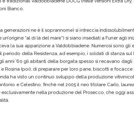
ti e tradizionali Valdobbiadene DOCG (nelle versioni Extra Dry, B
zoni Bianco.
da generazioni ne è il soprannome) si intreccia indissolubilme
n’origine “al di là del mare”) si siano insediati a Funer agli inizi
ceva la sua apparizione a Valdobbiadene. Numerosi sono gli ep
 il periodo della Resistenza, ad esempio, i soldati di stanza s
gli anni ’60 gli abitanti della borgata spesso si recavano dagl
e Rosina (poi), di preparare per loro pane, biscotti e focacce 
enda ha visto un continuo sviluppo della produzione vitivinicol
onio e Celestino; finchè nel 2005 il neo titolare Carlo, laurea 
stire esclusivamente nella produzione del Prosecco, che oggi
lità.