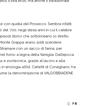
rut, Extra Brut), ma anche il tradizionale
nte con quella del Prosecco. Sembra infatti
 del ‘700, negli stessi anni in cui il celebre
isodi storici che sottolineano lo stretto
ul Monte Grappa erano soliti scendere
i Stramare con un sacco di farina, per
nel forno a legna della famiglia. Dall’epoca
a e zootecnica, grazie al lavoro e alla
in enologia all’Ist. Cerletti di Conegliano, ha
 assume la denominazione di VALDOBBIADENE
FB