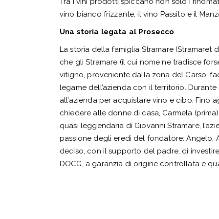
Tra i vini prodotti spiccano non solo i rinoma
vino bianco frizzante, il vino Passito e il Man
Una storia legata al Prosecco
La storia della famiglia Stramare (Stramaret 
che gli Stramare (il cui nome ne tradisce forse u
vitigno, proveniente dalla zona del Carso, fa
legame dell’azienda con il territorio. Durante
all’azienda per acquistare vino e cibo. Fino a
chiedere alle donne di casa, Carmela (prima) 
quasi leggendaria di Giovanni Stramare, l’azi
passione degli eredi del fondatore: Angelo, Ant
deciso, con il supporto del padre, di inve
DOCG, a garanzia di origine controllata e qua