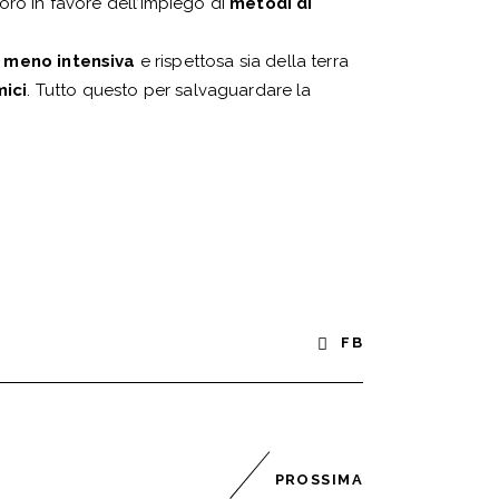
voro in favore dell’impiego di
metodi di
 meno intensiva
e rispettosa sia della terra
mici
. Tutto questo per salvaguardare la
FB
PROSSIMA