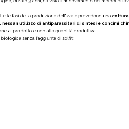
logica, durato 3 anni, ha visto il rinnovamento dei metodi di la
te le fasi della produzione dell’uva e prevedono una
coltura
 nessun utilizzo di antiparassitari di sintesi e concimi chi
ione al prodotto e non alla quantità produttiva.
 biologica senza l’aggiunta di solfiti: