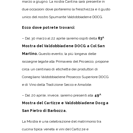
marzo a giugno. La nostra Cantina sarà presente in
due occasioni dove porteremo la freschezza e il gusto
unico del nostro Spumante Valdobbiadene DOCG.
Ecco dove potrete trovarci:
– Dal 30 marzo al 22 aprile saremo ospiti della
63^
Mostra del Valdobbiadene DOCG a Col San
Martino.
Questo evento, la più longeva delle
rassegne legate alla Primavera del Prosecco, propone
circa un centinaio di etichette dei produttori di
Conegliano Valdobbiadene Prosecco Superiore DOCG
e di Vino della Tradizione Secco e Amabile.
– Dal 20 aprile, invece, saremo presenti alla
49^
Mostra del Cartizze e Valdobbiadene Docg a
San Pietro di Barbozza.
La Mostra è una celebrazione del matrimonio tra
cucina tipica veneta e vini del Cartizze e