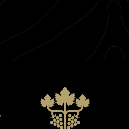
e:
Modulo di contatto non trovato.
e